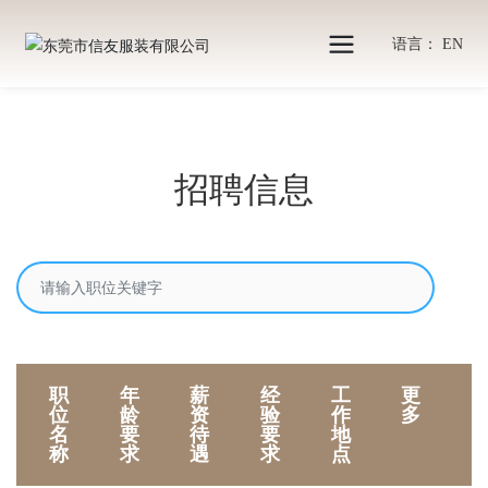
加入我们
语言： EN
首页
招聘管理列表
招聘信息
职
年
薪
经
工
更
位
龄
资
验
作
多
名
要
待
要
地
称
求
遇
求
点