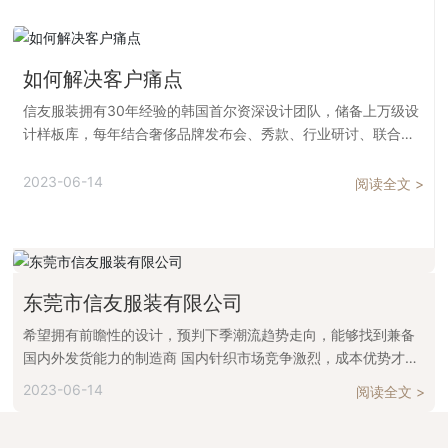
如何解决客户痛点
信友服装拥有30年经验的韩国首尔资深设计团队，储备上万级设
计样板库，每年结合奢侈品牌发布会、秀款、行业研讨、联合设
计室等研发打板新增千余份设计样版。满足客户对于“经典”“高
端”“新锐”“时尚”“潮流”等元素的设计需求，能够根据中国，日韩，
2023-06-14
阅读全文 >
欧美等人群身形进行差异化定制，穿出“高级感”。产品充分经受
海内外市场考验。 产品种类：春夏SS，秋冬FW 季 全品类针织
服饰（Knitwear）
东莞市信友服装有限公司
希望拥有前瞻性的设计，预判下季潮流趋势走向，能够找到兼备
国内外发货能力的制造商 国内针织市场竞争激烈，成本优势才是
商业成功的保证；业内炙手 可热的原材料经常拿不到，业内最精
2023-06-14
阅读全文 >
良制作工艺没有机会用到，产品没有优势 下游客户对于品质要求
高，国内的供应商虽多，但有产量没质量，返品率高。客户退货