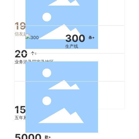
1999
年
信友起始于1999年(中国)
300
条+
生产线
20
个+
业务涉及国家及地区
1500
万件+
五年累计年产量
5000
款+