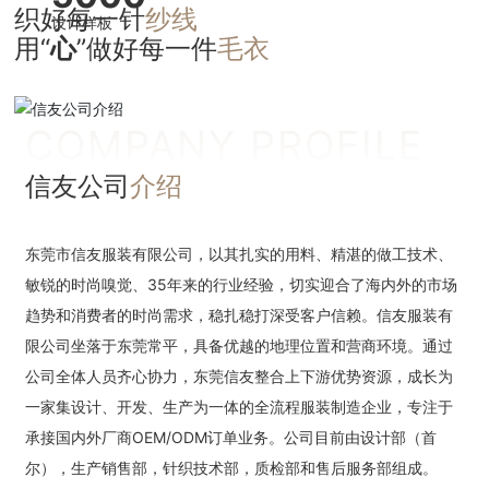
织好每一针
纱线
设计样板
用“
心
”做好每一件
毛衣
COMPANY PROFILE
信友公司
介绍
东莞市信友服装有限公司，以其扎实的用料、精湛的做工技术、
敏锐的时尚嗅觉、35年来的行业经验，切实迎合了海内外的市场
趋势和消费者的时尚需求，稳扎稳打深受客户信赖。信友服装有
限公司坐落于东莞常平，具备优越的地理位置和营商环境。通过
公司全体人员齐心协力，东莞信友整合上下游优势资源，成长为
一家集设计、开发、生产为一体的全流程服装制造企业，专注于
承接国内外厂商OEM/ODM订单业务。公司目前由设计部（首
尔），生产销售部，针织技术部，质检部和售后服务部组成。