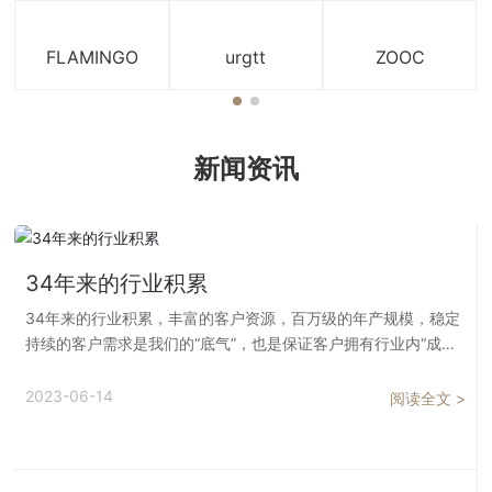
FLAMINGO
urgtt
ZOOC
新闻资讯
34年来的行业积累
34年来的行业积累，丰富的客户资源，百万级的年产规模，稳定
持续的客户需求是我们的“底气”，也是保证客户拥有行业内“成本
优势，资源优势，竞争机会”的“底气”。 凭借百万级年产量，信友
服装能够直接对接源头生产商，具备大批量采购原材料能力，具
2023-06-14
阅读全文 >
备战略储备原材料能力，具备针对稀缺物料的采购优势，针对不
确定的市场拥有一定的抗风险能力。 为客户提供有竞争力的“成
本优势”，与信友稳定优质的“产量”是一场“双赢”。